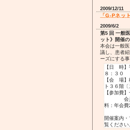
2009/12/11
「G-Pネッ
2009/6/2
第5 回 一
ット》開催の
本会は一般医
議し、患者紹
ーズにする事
【日 時】
８：３０
【会 場】
ト３６階〔
【参加費】
会員以外
料：年会費2
開催案内・
覧ください