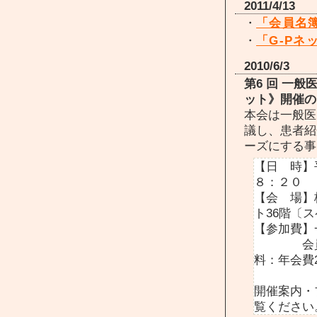
2011/4/13
・
「会員名
・
「G-Pネ
2010/6/3
第6 回 一
ット》開催の
本会は一般医
議し、患者紹
ーズにする事
【日 時】
８：２０
【会 場】
ト36階〔ス
【参加費】
会員以外
料：年会費2
開催案内・
覧ください