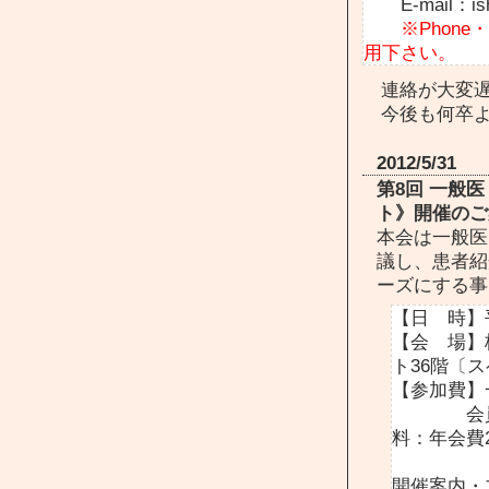
E-mail：ishik
※Phon
用下さい。
連絡が大変遅
今後も何卒よ
2012/5/31
第8回 一般
ト》開催のご
本会は一般医
議し、患者紹
ーズにする事
【日 時】平
【会 場】
ト36階〔ス
【参加費】
会員以外
料：年会費2
開催案内・