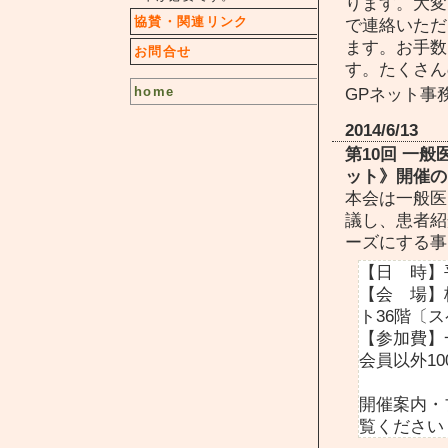
ります。
大変
協賛・関連リンク
で連絡いただ
ます。お手数
お問合せ
す。たくさ
GPネット事務局
home
2014/6/13
第10回 一
ット》開催の
本会は一般医
議し、患者紹
ーズにする事
【日 時】平
【会 場】
ト36階〔ス
【参加費】
会員以外100
開催案内・
覧ください