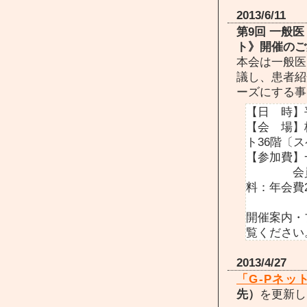
2013/6/11
第9回 一般
ト》開催のご
本会は一般医
議し、患者紹
ーズにする事
【日 時】平
【会 場】
ト36階〔ス
【参加費】
会員以外
料：年会費2
開催案内・
覧ください
2013/4/27
「G-Pネッ
先）
を更新し