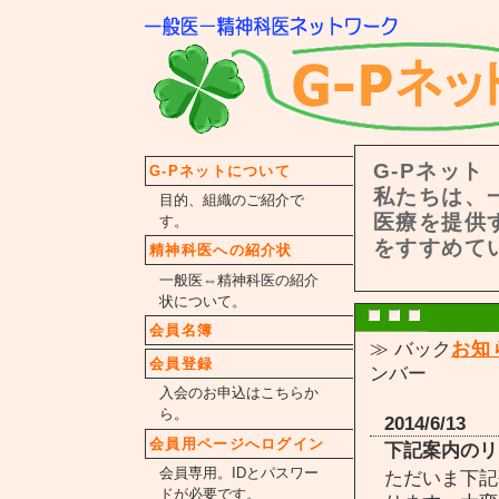
G-Pネット
G-Pネットについて
私たちは、
目的、組織のご紹介で
医療を提供
す。
をすすめて
精神科医への紹介状
一般医⇔精神科医の紹介
状について。
会員名簿
≫ バック
お知
会員登録
ンバー
入会のお申込はこちらか
ら。
2014/6/13
会員用ページへログイン
下記案内のリ
会員専用。IDとパスワー
ただいま下記
ドが必要です。